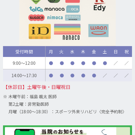
受付時間
月
火
水
木
金
土
日
祝
9:00～12:00
●
●
●
●
●
●
／
／
14:00～17:30
●
●
●
●
●
／
／
／
【休診日】
土曜午後・日曜祝日
木曜午前：福島 颯太 医師
第2土曜：非常勤医師
月曜（18:00〜18:30）：スポーツ外来リハビリ〈完全予約制〉