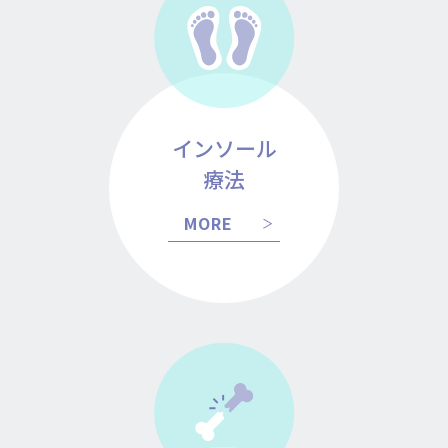
インソール
療法
MORE